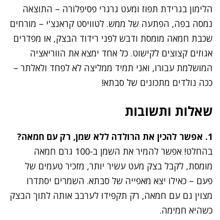
הלימון בגרידת תפוז ומעט גרגרי פסיפלורה – התוצאה
נמסה בפה, הפתעה של ממש. לטוויסט קראנצ'י – מורחים
שכבת חמאה מומסת ודבש לפני רידוד הבצק, או מפדרים
אגוזים קצוצים לקישוט. כל אחד ימצא את הווריאציה
המושלמת עבורו, ואני תמיד ממליצה לא לפחד ולאלתר –
ככה נולדים מתכונים של סבתא!
שאלות ותשובות
1. אפשר להכין את הרולדה ללא שמן, רק עם חמאה?
בהחלט! אפשר להמיר את השמן ב-100 גרם חמאה
מומסת, לקבל בצק מעט עשיר יותר, מזכיר טעמים של
פעם – כאילו יצא מאפייה של סבתא. השמרים יסתדרו
מצוין גם עם חמאה, רק תקפידו לערבב אותה לתוך הבצק
כשהיא חמימה.