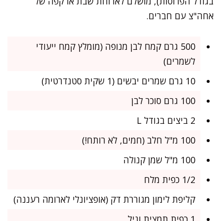
בגודל הפרוסות), מושלם לארוחת שבת או קפה של
אחה"צ עם חברים.
500 גרם קמח לבן מנופה (מומלץ קמח ייעודי
לשמרים)
10 גרם שמרים יבשים (1 שקית סטנדרטית)
100 גרם סוכר לבן
2 ביצים בגודל L
100 מ"ל חלב (חמים, לא רותח!)
100 מ"ל שמן קנולה
1/2 כפית מלח
קליפת לימון מגוררת דק (אופציונלי לארומה רעננה)
1 כפית תמצית וניל