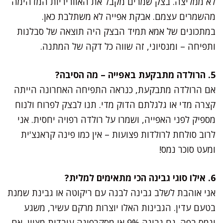
לא ממליצה. בצק שמרים מקבל את האווריריות המדהימה
מהשמרים עצמם. אבקת אפייה לא משתלבת כאן.
במתכונים של אמא תמיד הבצק היה תוצאה של סבלנות
ותפיחה – ומנסיוני, זה שווה כל דקה של המתנה.
5. הרולדה מתבקעת באפייה – מה הסיבה?
אם הרולדה מתבקעת, כנראה התפיחה האחרונה הייתה
קצרה מדי או גלגלתם הדוק מדי. תנו לבצק לפרוח ולנוח
מספיק לפני האפייה, ושמרו על רולדה רפויה יחסית. אני
לרוב סולחת לרולדות פצועות – אין כמו פינה קראנצ'ית
ומעט סוכר נמס!
6. אילו סוגי גבינה הכי מתאימים למלית?
אני אוהבת לשלב גבינה לבנה עם ריקוטה או גבינת שמנת
בטעם עדין. הגבינות האלו יוצרות מרקם עשיר, משגע
ונמס בפה. גם גבינה 9% או מסקרפונה עובדות מצוין, אם