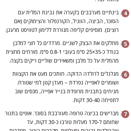
בינתיים מערבבים בקערה את גבינת המלית עם
הסוכר, הביצה, הווניל, הקורנפלור והצימוקים (אם
רוצים). מוסיפים קליפה מגוררת ללימון לטוויסט מרענן.
מחלקים את הבצק לשניים. מרדדים כל חצי למלבן
בגודל כ-35×25 ס"מ בעובי 0.8-1 ס"מ. מורחים מחצית
מהמלית על כל מלבן ומשאירים שוליים ריקים בקצה.
מגלגלים לרולדה הדוקה. חותכים מעט את הקצוות
ושומרים לאפייה נפרדת – מעדן קטן למי שטורח.
מניחים בתבנית מרופדת בנייר אפייה, מכסים שוב
לתפיחה 30-40 דקות.
מברישים בביצה טרופה מעורבבת בסוכר. אופים בתנור
שחומם ל-170 מעלות טורבו כ-30 דקות, עד
שהרולדות זהובות ומעלפות. מקררים היטב, מפדרים