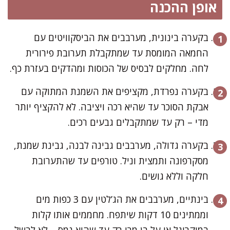
אופן ההכנה
בקערה בינונית, מערבבים את הביסקוויטים עם
החמאה המומסת עד שמתקבלת תערובת פירורית
לחה. מחלקים לבסיס של הכוסות ומהדקים בעזרת כף.
בקערה נפרדת, מקציפים את השמנת המתוקה עם
אבקת הסוכר עד שהיא רכה ויציבה. לא להקציף יותר
מדי – רק עד שמתקבלים גבעים רכים.
בקערה גדולה, מערבבים גבינה לבנה, גבינת שמנת,
מסקרפונה ותמצית וניל. טורפים עד שהתערובת
חלקה וללא גושים.
בינתיים, מערבבים את הג’לטין עם 3 כפות מים
וממתינים 10 דקות שיתפח. מחממים אותו קלות
במיקרוגל או על בן מרי רק עד שהוא נמס – לא לבשל