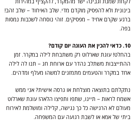
לקחת שמנת וגבינה ישר מהמקרר, להקציף במהירות
בינונית ולא להפסיק מוקדם מדי. שלב האיחוד – שלב זהב!
ברגע שקרם אחיד – מפסיקים. זוהי נוסחה לשכבות נמסות
בפה.
10. כדאי להכין את העוגה יום קודם?
בהחלט! עוגת שארלוט רק משתבחת לילה במקרר. זמן
ההתייצבות משתלב נהדר עם ארוחת חג – תנו לה לילה
אחד במקרר והטעמים מתמזגים למשהו מעלף ומדהים.
נתקלתם בתוצאה מוצלחת או גרסה אישית? אני ממש
אשמח לראות – תייגו, שתפו ותפיצו הלאה! עוגת שארלוט
מעולם לא הרגישה כל כך נגישה, קלילה ומושלמת לאירוח
ביתי של אמא או לשבת רגועה עם המשפחה.