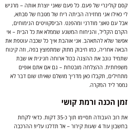
קסם קולינרי של פעם. כל פעם שאני יוצרת אותה – מרגיש
לי כאילו אני מחזירה הביתה ריח של מטבח של סבתא,
אבל עם טאצ' מודרני ומהפנט. הביסקוויטים הנימוחים,
הקרם הקליל, והניחוח המשגע שממלא את כל הבית – אי
אפשר שלא להתאהב. אני אוהבת איך כל שכבה עוטפת את
הבאה אחריה, כמו חיבוק מתוק שמתפוצץ בפה, וזה קינוח
שתמיד גונב את ההצגה בכול ארוחה חגיגית או שבת
משפחתית. ההצלחה מובטחת – גם אם אתם אופים
מתחילים, תקבלו כאן מדריך מושלם שאיתו שום דבר לא
נמסר ליד המקרה.
זמן הכנה ורמת קושי
את רוב העבודה תסיימו תוך כ-35 דקות. כדאי לקחת
בחשבון עוד 4 שעות קירור – אל תדלגו עליו! ההרכבה