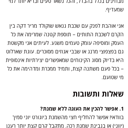
מבחינים בכלל בהבדל, והכל נשאר טעים ובריא יותר למי
שמעדיף.
אני אוהבת לפנק עם שכבת גנאש שוקולד מריר דקה בין
הקרם לשכבת התותים – תוספת קטנה שמרימה את כל
העסק ומוסיפה עומק טעמים משגע. לעיתים אני מקשטת
גם בפצפוצי מרנג או שבבי אגוזים מסוכרים. עוגת שארלוט
היא בדיוק מסוג הקינוחים שמאפשרים יצירתיות אינסופית
– בכל פעם משתנה קצת, ותמיד ממכרת ומדהימה את כל
מי שטועם.
שאלות ותשובות
1. אפשר להכין את העוגה ללא שמנת?
בוודאי! אפשר להחליף חצי מהשמנת ביוגורט יוני סמיך
(יווני) או בגבינת שמנת רכה. מתקבל קרם קצת יותר רענן