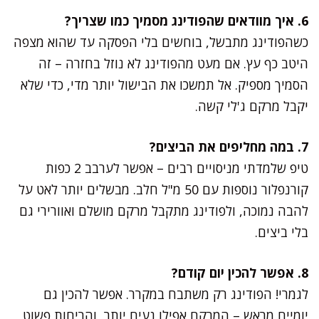
6. איך מוודאים שהפודינג מסמיך כמו שצריך?
כשהפודינג מתבשל, בוחשים בלי הפסקה עד שהוא מצפה
היטב כף עץ. אם מעט מהפודינג לא נוזל בחזרה – זה
הסמיך מספיק. אל תמשכו את הבישול יותר מדי, כדי שלא
יקבל מרקם ג'לי קשה.
7. במה מחליפים את הביצים?
טיפ שלמדתי מניסויים רבים – אפשר לערבב 2 כפות
קורנפלור נוספות עם 50 מ"ל חלב. מבשלים יותר לאט על
להבה נמוכה, ולפודינג מתקבל מרקם מושלם ואוורירי גם
בלי ביצים.
8. אפשר להכין יום קודם?
לגמרי! הפודינג רק משתבח במקרר. אפשר להכין גם
יומיים מראש – המרקם אפילו נעים יותר, והריחות פשוט