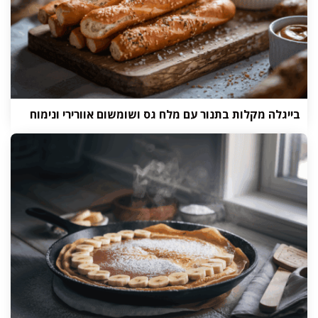
בייגלה מקלות בתנור עם מלח גס ושומשום אוורירי ונימוח