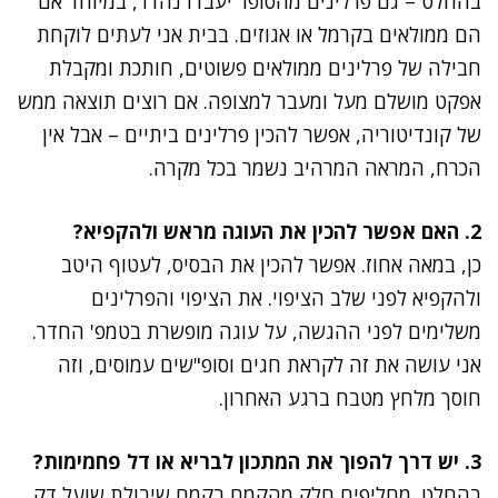
בהחלט – גם פרלינים מהסופר יעבדו נהדר, במיוחד אם
הם ממולאים בקרמל או אגוזים. בבית אני לעתים לוקחת
חבילה של פרלינים ממולאים פשוטים, חותכת ומקבלת
אפקט מושלם מעל ומעבר למצופה. אם רוצים תוצאה ממש
של קונדיטוריה, אפשר להכין פרלינים ביתיים – אבל אין
הכרח, המראה המרהיב נשמר בכל מקרה.
2. האם אפשר להכין את העוגה מראש ולהקפיא?
כן, במאה אחוז. אפשר להכין את הבסיס, לעטוף היטב
ולהקפיא לפני שלב הציפוי. את הציפוי והפרלינים
משלימים לפני ההגשה, על עוגה מופשרת בטמפ' החדר.
אני עושה את זה לקראת חגים וסופ"שים עמוסים, וזה
חוסך מלחץ מטבח ברגע האחרון.
3. יש דרך להפוך את המתכון לבריא או דל פחמימות?
בהחלט. מחליפים חלק מהקמח בקמח שיבולת שועל דק