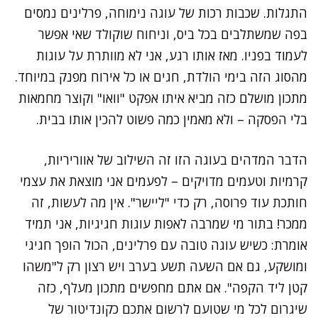
התגלות. שכבות רכות של עוגה נימוחה, פרלינים נמסים
בפה שמשתלבים בכל ביס, וניחוח שוקולד שאי אפשר
לעמוד בפניו. מאז אותו רגע, אני לא מוותרת על עוגות
מהסוג הזה בימי הולדת, חגים או כל אירוח מפנק במיוחד.
מתכון מושלם כזה מביא איתו אפקט "וואו" וקוצר מחמאות
בלי הפסקה – ולא מאמין כמה פשוט להכין אותו בבית.
הדבר המדהים בעוגה הזו זה השילוב של אווריריות,
קרמיות וטעמים מדויקים – לפעמים אני מוצאת את עצמי
חותכת עוד פרוסה, רק כדי "ליישר". אין מה לעשות, זה
ממכר! בתור מי שמרבה לאפות עוגות חגיגיות, אני תמיד
אומרת: כשיש עוגה טובה עם פרלינים, הכול הופך חגיגי
ומושקע, גם אם השעה תשע בערב ויש רצון רק ל"משהו
קטן ליד הקפה". אם אתם מחפשים מתכון מעלף, כזה
שיגרום לכל מי שטועם לרשום אתכם כקונדיטור של