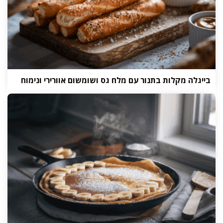
בייגלה מקלות בתנור עם מלח גס ושומשום אוורירי ונימוח