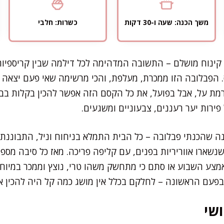
משך הכנה: שעה ו-30 דקות
כשרות: חלבי
ינוח מושלם – התשובה המדהימה לכל דילמה שבין קריספיות ל
 הפבלובה הזו ממכרת, מעלפת, והכי מרשימה שאי פעם יצאה ל
רמת על, אבל בפועל, את כל הקסם הזה אפשר להכין בקלות בב
פירות יער רעננים, צבעוניים ומשגעים.
ה שהכנתי פבלובה – כל הבית התמלא בניחוח וניל, התבוננתי
שארו אווריריות בפנים, עם קליפה פריכה. מאז כל סיבה מספ
מצע השבוע או סתם כי מתחשק משהו טרי, נוצץ וממכר במיוחד
עם הראשונה – לחלקם בכלל אין מושג כמה קל היה להכין א
שי