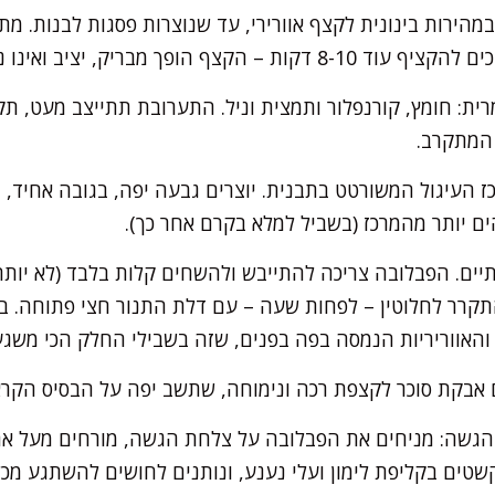
הירות בינונית לקצף אוורירי, עד שנוצרות פסגות לבנות. מתח
הקצף הופך מבריק, יציב ואינו נוזל.
ית: חומץ, קורנפלור ותמצית וניל. התערובת תתייצב מעט, תק
המתקרב.
 העיגול המשורטט בתבנית. יוצרים גבעה יפה, בגובה אחיד, ו
ים יותר מהמרכז (בשביל למלא בקרם אחר כך).
יים. הפבלובה צריכה להתייבש ולהשחים קלות בלבד (לא יותר!
קרר לחלוטין – לפחות שעה – עם דלת התנור חצי פתוחה. במה
והאווריריות הנמסה בפה בפנים, שזה בשבילי החלק הכי משגע
בקת סוכר לקצפת רכה ונימוחה, שתשב יפה על הבסיס הקראנ
 הגשה: מניחים את הפבלובה על צלחת הגשה, מורחים מעל א
קשטים בקליפת לימון ועלי נענע, ונותנים לחושים להשתגע מכ