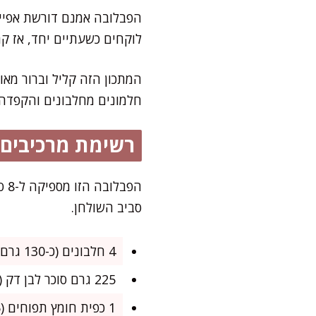
לוקחים כשעתיים יחד, אז קח
המתכון הזה קליל וברור מא
חלמונים מחלבונים והקפדה
רשימת מרכיבים
הפ
סביב השולחן.
4 חלבונים (כ-130 גרם)
225 גרם סוכר לבן דק (אבקתי או סוכר דמררה דק מאוד)
1 כפית חומץ תפוחים (5 מ"ל)