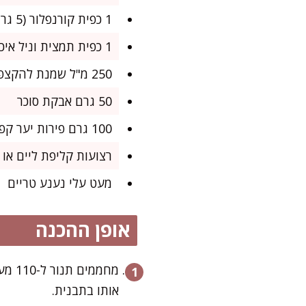
1 כפית קורנפלור (5 גרם)
1 כפית תמצית וניל איכותית (5 מ"ל)
250 מ"ל שמנת להקצפה (32% שומן)
50 גרם אבקת סוכר
100 גרם פירות יער קפואים מופשרים/טריים (פטל, אוכמניות, תות שדה, דובדבנים)
רצועות קליפת ליים או 
מעט עלי נענע טריים
אופן ההכנה
אותו בתבנית.