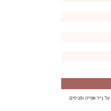
1 מעלות (חום עליון-תחתון, לא טורבו). מציירים עיגול של כ-22 ס"מ על נייר אפייה ומניחים