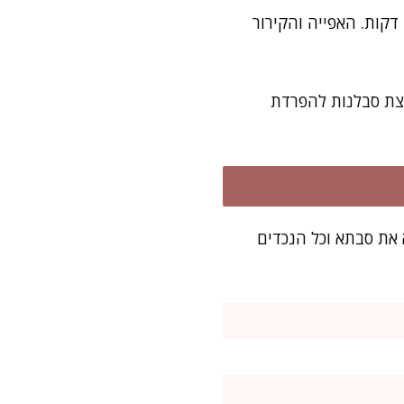
הפבלובה אמנם דורשת אפייה איטית וקרורה, אבל את כל העבודה המעשית תסיימו תוך 20 דקות. האפייה והקירור
קצת סבלנות להפרדת
של אמא את סבתא וכל הנכדים