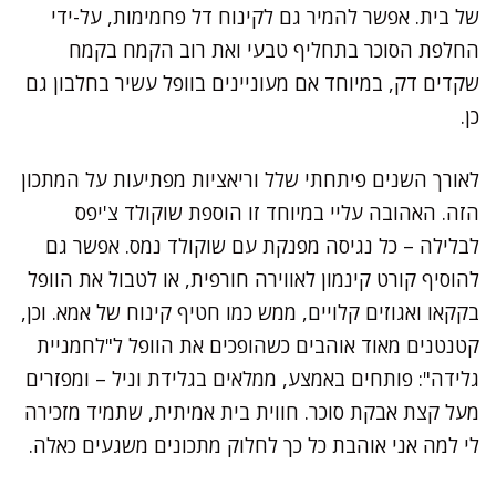
של בית. אפשר להמיר גם לקינוח דל פחמימות, על-ידי
החלפת הסוכר בתחליף טבעי ואת רוב הקמח בקמח
שקדים דק, במיוחד אם מעוניינים בוופל עשיר בחלבון גם
כן.
לאורך השנים פיתחתי שלל וריאציות מפתיעות על המתכון
הזה. האהובה עליי במיוחד זו הוספת שוקולד צ'יפס
לבלילה – כל נגיסה מפנקת עם שוקולד נמס. אפשר גם
להוסיף קורט קינמון לאווירה חורפית, או לטבול את הוופל
בקקאו ואגוזים קלויים, ממש כמו חטיף קינוח של אמא. וכן,
קטנטנים מאוד אוהבים כשהופכים את הוופל ל"לחמניית
גלידה": פותחים באמצע, ממלאים בגלידת וניל – ומפזרים
מעל קצת אבקת סוכר. חווית בית אמיתית, שתמיד מזכירה
לי למה אני אוהבת כל כך לחלוק מתכונים משגעים כאלה.