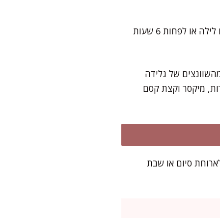
את רוב העבודה תסיימו תוך חצי שעה בלבד, בזהירות עם הפילו והסירופ. תנו לגלידה לנוח לילה או לפחות 6 שעות
השוונצים של גלידה
ות, מיקסר וקצת קסם
מרשימים לארוחת סיום או שבת