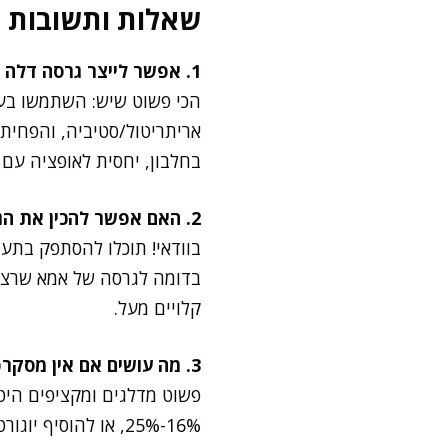
שאלות ותשובות
1. אפשר לייצר גרסה דלה בפחמימות לגלידה בקלאווה?
הכי פשוט שיש: השתמשו בעלי
אריתריטול/סטיביה, והפחיתו
בחלבון, יחסית לאופציה עם ס
2. האם אפשר להכין את הגלידה ללא עלי פילו?
בוודאי! תוכלו להסתפק בתער
בדומה לגרסה של אמא שרצתה
קלויים מעל.
3. מה עושים אם אין מסקרפונה?
פשוט מדלגים ומקציפים הי