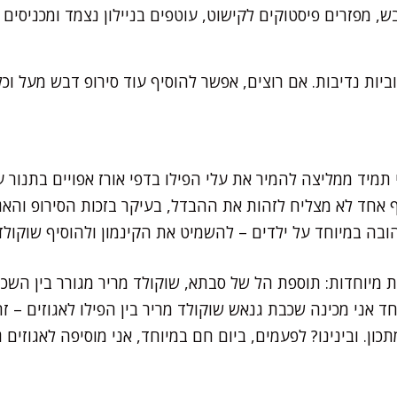
ל 3-4 כפות דבש, מפזרים פיסטוקים לקישוט, עוטפים בניילון נצמד ומכני
יות נדיבות. אם רוצים, אפשר להוסיף עוד סירופ דבש מעל וכל
 תמיד ממליצה להמיר את עלי הפילו בדפי אורז אפויים בתנור 
אף אחד לא מצליח לזהות את ההבדל, בעיקר בזכות הסירופ והא
בה במיוחד על ילדים – להשמיט את הקינמון ולהוסיף שוקולד 
ת מיוחדות: תוספת הל של סבתא, שוקולד מריר מגורר בין השכב
חד אני מכינה שכבת גנאש שוקולד מריר בין הפילו לאגוזים – 
. ובינינו? לפעמים, ביום חם במיוחד, אני מוסיפה לאגוזים ג