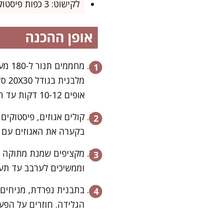
לקישוט: 3 כפות פיסטוקים קלויים קצוצים + 2 כפות דבש
אופן ההכנה
מחממ
מלבנית בגודל 20X30 ס"מ.
אופים 10-12 דקות עד הזהבה מרשימה. מצננים היטב – זה החלק הקראנצ'י שמייצר את אפקט ה"בקלאווה".
בקערה את האגוזים עם קי
מקציפים שמנת מתוקה עם
וממשיכים לערבב עד תער
בתבנית נפרדת, מניחים 
הגלידה. חוזרים על הפע