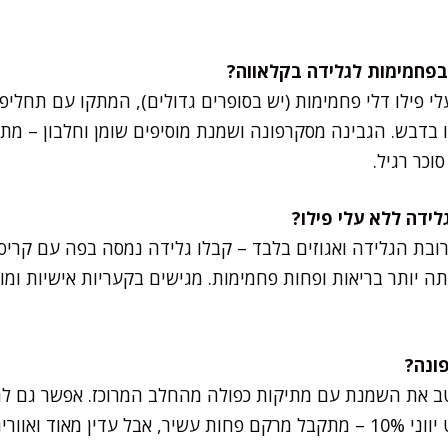
 פילו דלי פחמימות (יש בסופרים גדולים), המתקו עם תחליפי 
 בדבש. הגבינה מסקרפונה ושמנת מוסיפים שומן וחלבון – מתק
וכר רגיל.
ובת הגלידה ואגוזים בלבד – קבלו גלידה נמסה בפה עם קריספ
 יותר בריאות ופחות פחמימות. מגישים בקעריות אישיות ומוס
טב את השמנת עם מתיקות כפולה מהחלב המרוכז. אפשר גם ל
16%-25%, או להוסיף יוגורט יווני 10% – מתקבל מרקם פחות עשיר, אבל עדין 