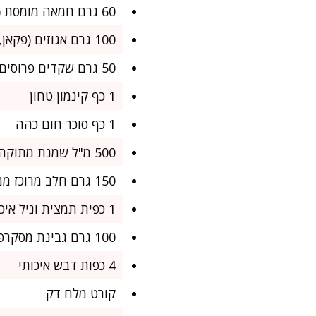
60 גרם חמאה מומסת (לבאטים של הפילו)
100 גרם אגוזים (פקאן, אגוזי מלך ופיסטוק – ביחסים משתנים לפי טעמכם)
50 גרם שקדים פרוסים
1 כף קינמון טחון
1 כף סוכר חום כהה
500 מ"ל שמנת מתוקה (38%)
150 גרם חלב מרוכז ממותק
1 כפית תמצית וניל איכותית
100 גרם גבינת מסקרפונה (לא חובה, לשדרוג הקרמיות)
4 כפות דבש איכותי
קורט מלח דק