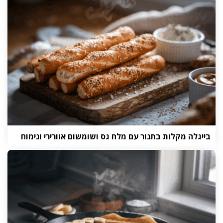
בייגלה מקלות בתנור עם מלח גס ושומשום אוורירי ונימוח