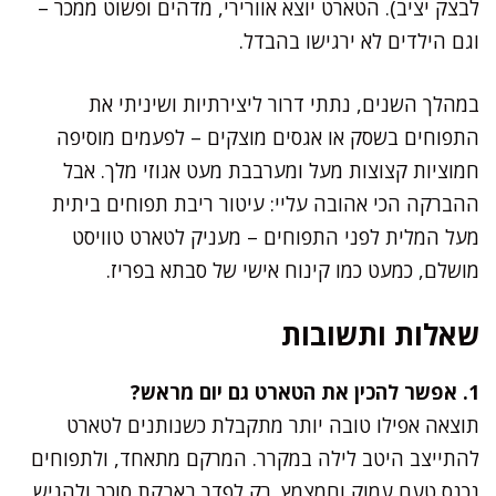
לבצק יציב). הטארט יוצא אוורירי, מדהים ופשוט ממכר –
וגם הילדים לא ירגישו בהבדל.
במהלך השנים, נתתי דרור ליצירתיות ושיניתי את
התפוחים בשסק או אגסים מוצקים – לפעמים מוסיפה
חמוציות קצוצות מעל ומערבבת מעט אגוזי מלך. אבל
ההברקה הכי אהובה עליי: עיטור ריבת תפוחים ביתית
מעל המלית לפני התפוחים – מעניק לטארט טוויסט
מושלם, כמעט כמו קינוח אישי של סבתא בפריז.
שאלות ותשובות
1. אפשר להכין את הטארט גם יום מראש?
תוצאה אפילו טובה יותר מתקבלת כשנותנים לטארט
להתייצב היטב לילה במקרר. המרקם מתאחד, ולתפוחים
נכנס טעם עמוק וחמצמץ. רק לפדר באבקת סוכר ולהגיש