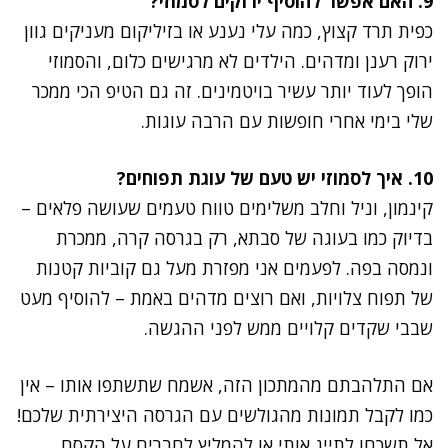
9. האם אפשר להוסיף ירוקים לסמוזי?
כפית תרד קצוץ, כמה עלי נענע או בזיליקום מעניקים גוון
ירוק רענן ומדהים. הילדים לא מרגישים כלום, והסמוזי
הופך לעוד יותר עשיר בויטמינים. זה גם הטיפ הכי ממכר
שלי בימי אחרי חופשות עם הרבה עוגות.
10. איך לסמוזי יש טעם של עוגת תפוחים?
קינמון, וניל וחלב משלימים טווח טעמים שעושה פלאים –
בדיוק כמו בעוגה של סבתא, רק בגרסה קרה, ממכרת
ונמסה בפה. לפעמים אני מפזרת מעל גם קוביות קטנות
של תפוח צלויות, ואם רוצים מדהים באמת – להוסיף מעט
שבבי שקדים קלויים ממש לפני ההגשה.
אם התלהבתם מהמתכון הזה, אשמח שתשתפו אותו – אין
כמו לקבל תמונות מהגולשים עם הגרסה היצירתית שלכם!
אל תשכחו לתייג אותי או להמליץ לחברים על הקסם